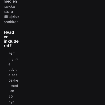
med en
række
store
tilføjelse
spakker.
Hvad
er
inklude
ret?
Fem
digital
e
udvid
elses
pakke
r med
i alt
20
nye