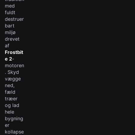
med
fuldt
destruer
bart
miljø
drevet
af
Frostbit
e 2
-
motoren
. Skyd
vægge
ned,
fæld
træer
og lad
hele
bygning
er
kollapse