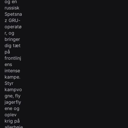
og en
russisk
Spetsna
z GRU-
operatø
r, og
bringer
dig tæt
på
frontlinj
ens
intense
kampe.
Styr
kampvo
gne, fly
jagerfly
ene og
oplev
krig på
allerhøje