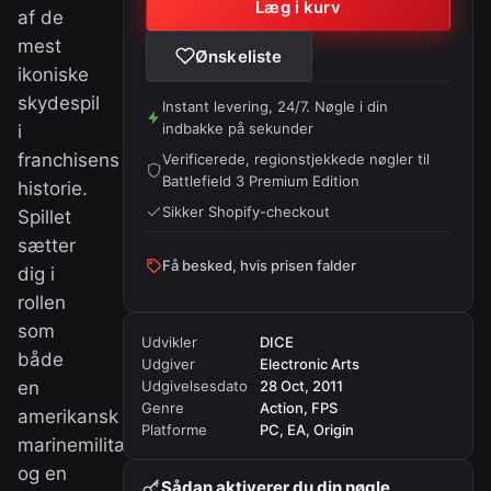
Læg i kurv
af de
mest
Ønskeliste
ikoniske
skydespil
Instant levering, 24/7. Nøgle i din
indbakke på sekunder
i
franchisens
Verificerede, regionstjekkede nøgler til
Battlefield 3 Premium Edition
historie.
Sikker Shopify-checkout
Spillet
sætter
Få besked, hvis prisen falder
dig i
rollen
som
Udvikler
DICE
både
Udgiver
Electronic Arts
en
Udgivelsesdato
28 Oct, 2011
Genre
Action, FPS
amerikansk
Platforme
PC, EA, Origin
marinemilitær
og en
Sådan aktiverer du din nøgle