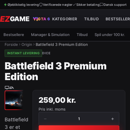
Øjeblikkelig levering
Verificerede nøgler
Sikker betaling
Dansk support
EZ
GAME
GTA 6
KATEGORIER
TILBUD
BESTSELLER
Bestsellere
Manager & Simulation
Tilbud
Spil under 100 kr.
Forside
Origin
Battlefield 3 Premium Edition
INSTANT LEVERING
DICE
Battlefield 3 Premium
Edition
259,00 kr.
Pris inkl. moms
−
+
1
Battlefield
3 er et