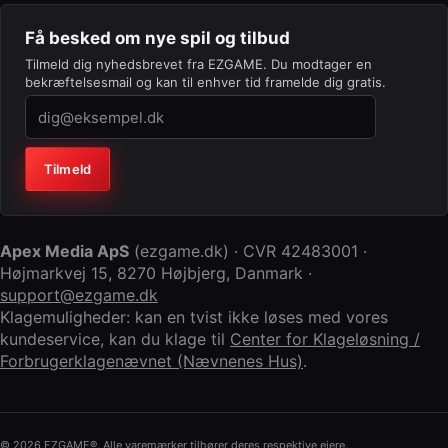
Få besked om nye spil og tilbud
Tilmeld dig nyhedsbrevet fra EZGAME. Du modtager en
bekræftelsesmail og kan til enhver tid framelde dig gratis.
Virksomhed (lad feltet stå tomt)
Tilmeld
Apex Media ApS
(
ezgame.dk
) · CVR
42483001
·
Højmarkvej 15
,
8270 Højbjerg
,
Danmark
·
support@ezgame.dk
Klagemuligheder: kan en tvist ikke løses med vores
kundeservice, kan du klage til
Center for Klageløsning /
Forbrugerklagenævnet (Nævnenes Hus)
.
© 2026 EZGAME®. Alle varemærker tilhører deres respektive ejere.