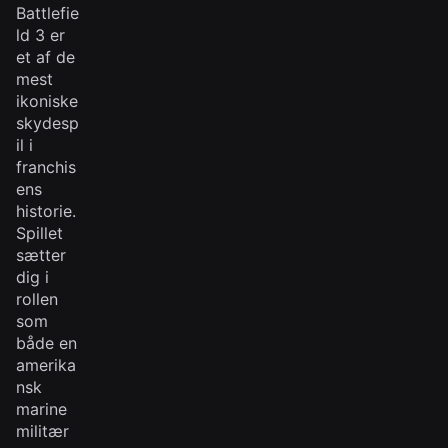
Battlefie
ld 3 er
et af de
mest
ikoniske
skydesp
il i
franchis
ens
historie.
Spillet
sætter
dig i
rollen
som
både en
amerika
nsk
marine
militær