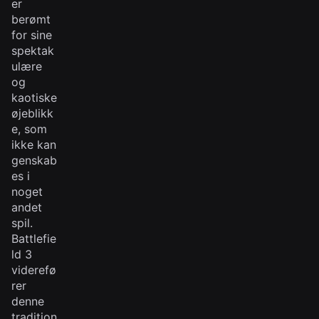
er
berømt
for sine
spektak
ulære
og
kaotiske
øjeblikk
e, som
ikke kan
genskab
es i
noget
andet
spil.
Battlefie
ld 3
viderefø
rer
denne
tradition