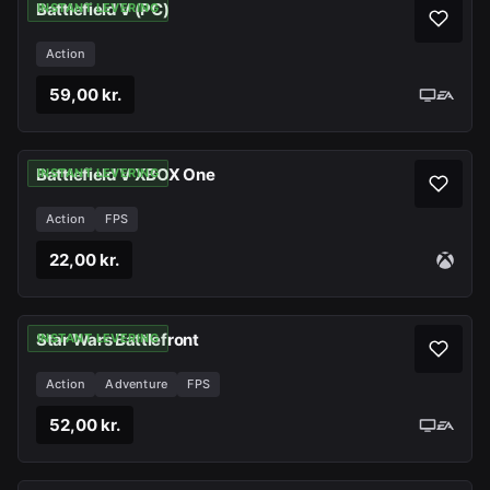
Battlefield V (PC)
INSTANT LEVERING
Action
59,00 kr.
Battlefield V XBOX One
INSTANT LEVERING
Action
FPS
22,00 kr.
Star Wars Battlefront
INSTANT LEVERING
Action
Adventure
FPS
52,00 kr.