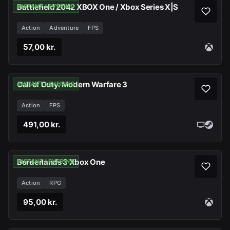
Battlefield 2042 XBOX One / Xbox Series X|S
INSTANT LEVERING
Action
Adventure
FPS
57,00 kr.
Call of Duty: Modern Warfare 3
INSTANT LEVERING
Action
FPS
491,00 kr.
Borderlands 3 Xbox One
INSTANT LEVERING
Action
RPG
95,00 kr.