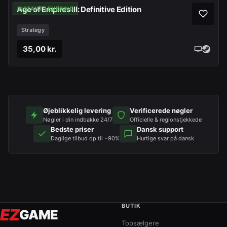
Age of Empires III: Definitive Edition
INSTANT LEVERING
Strategy
35,00 kr.
Øjeblikkelig levering
Verificerede nøgler
Nøgler i din indbakke 24/7
Officielle & regionstjekkede
Bedste priser
Dansk support
Daglige tilbud op til −90%
Hurtige svar på dansk
BUTIK
EZ
GAME
Topsælgere