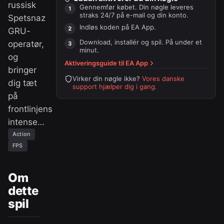
russisk
Gennemfør købet. Din nøgle leveres
straks 24/7 på e-mail og din konto.
Spetsnaz
Indløs koden på
EA App
.
GRU-
Download, installér og spil. På under et
operatør,
minut.
og
Aktiveringsguide til
EA App
bringer
Virker din nøgle ikke?
Vores danske
dig tæt
support hjælper dig i gang.
på
frontlinjens
intense…
Action
FPS
Om
dette
spil