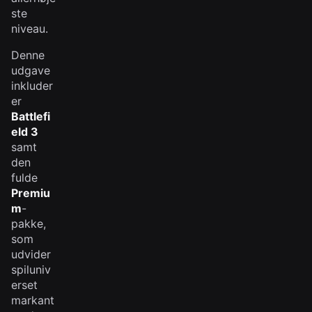
ste
niveau.
Denne
udgave
inkluder
er
Battlefi
eld 3
samt
den
fulde
Premiu
m
-
pakke,
som
udvider
spiluniv
erset
markant