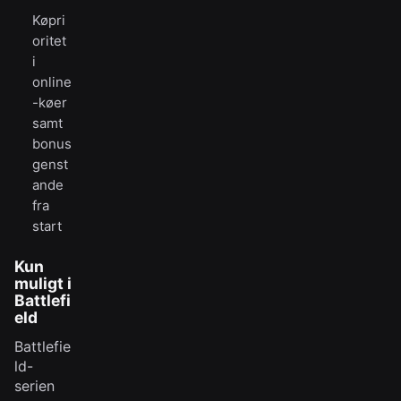
Køpri
oritet
i
online
-køer
samt
bonus
genst
ande
fra
start
Kun
muligt i
Battlefi
eld
Battlefie
ld-
serien