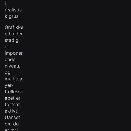
i
realistis
k grus.
Grafikke
n holder
stadig
et
imponer
ende
niveau,
og
multipla
yer-
fællessk
abet er
fortsat
aktivt.
Uanset
om du
er ny i