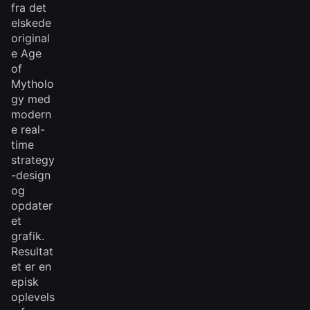
fra det
elskede
original
e Age
of
Mytholo
gy med
modern
e real-
time
strategy
-design
og
opdater
et
grafik.
Resultat
et er en
episk
oplevels