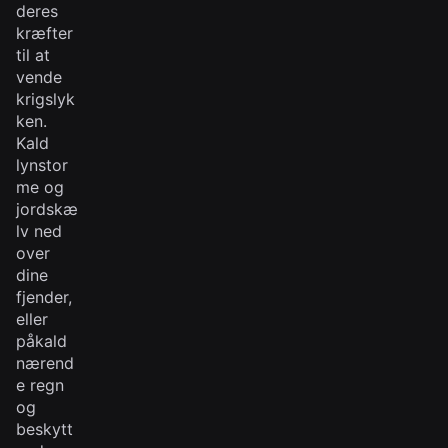
deres
kræfter
til at
vende
krigslyk
ken.
Kald
lynstor
me og
jordskæ
lv ned
over
dine
fjender,
eller
påkald
nærend
e regn
og
beskytt