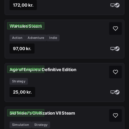
172,00 kr.
Wartales Steam
INSTANT LEVERING
Action
Adventure
Indie
97,00 kr.
Age of Empires: Definitive Edition
INSTANT LEVERING
Strategy
25,00 kr.
Sid Meier's Civilization VII Steam
INSTANT LEVERING
Simulation
Strategy