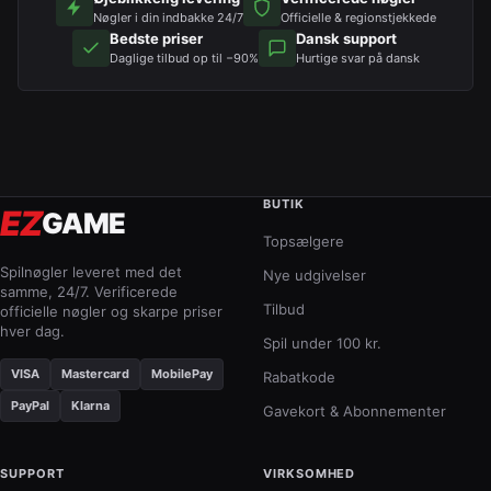
Nøgler i din indbakke 24/7
Officielle & regionstjekkede
Bedste priser
Dansk support
Daglige tilbud op til −90%
Hurtige svar på dansk
BUTIK
EZ
GAME
Topsælgere
Spilnøgler leveret med det
Nye udgivelser
samme, 24/7. Verificerede
Tilbud
officielle nøgler og skarpe priser
hver dag.
Spil under 100 kr.
VISA
Mastercard
MobilePay
Rabatkode
PayPal
Klarna
Gavekort & Abonnementer
SUPPORT
VIRKSOMHED