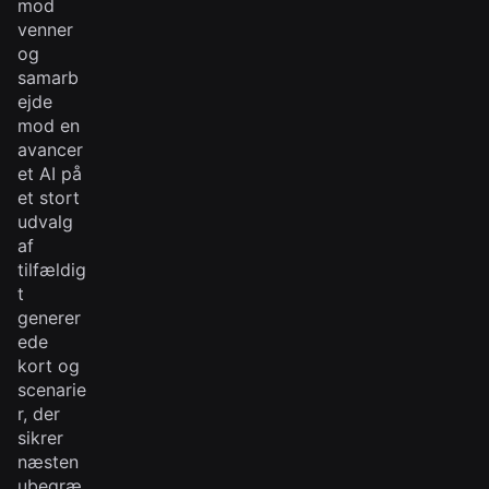
mod
venner
og
samarb
ejde
mod en
avancer
et AI på
et stort
udvalg
af
tilfældig
t
generer
ede
kort og
scenarie
r, der
sikrer
næsten
ubegræ