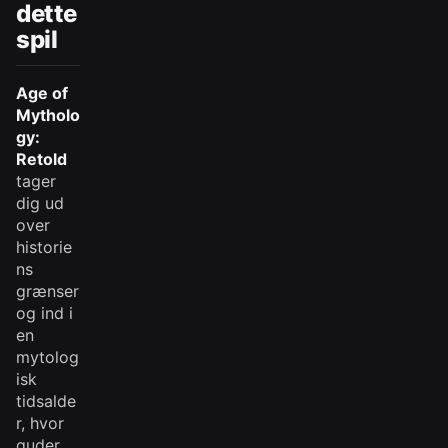
dette
spil
Age of
Mytholo
gy:
Retold
tager
dig ud
over
historie
ns
grænser
og ind i
en
mytolog
isk
tidsalde
r, hvor
guder,