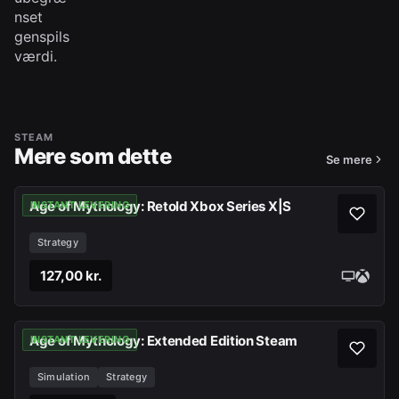
nset
genspils
værdi.
STEAM
Mere som dette
Se mere
Age of Mythology: Retold Xbox Series X|S
INSTANT LEVERING
Strategy
127,00 kr.
Age of Mythology: Extended Edition Steam
INSTANT LEVERING
Simulation
Strategy