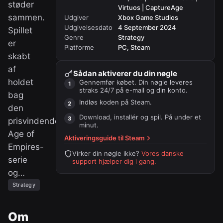
støder
Virtuos | CaptureAge
sammen.
Udgiver
Xbox Game Studios
Udgivelsesdato
4 September 2024
Spillet
Genre
Strategy
er
Platforme
PC, Steam
skabt
af
Sådan aktiverer du din nøgle
holdet
Gennemfør købet. Din nøgle leveres
straks 24/7 på e-mail og din konto.
bag
Indløs koden på
Steam
.
den
Download, installér og spil. På under et
prisvindende
minut.
Age of
Aktiveringsguide til
Steam
Empires-
Virker din nøgle ikke?
Vores danske
serie
support hjælper dig i gang.
og…
Strategy
Om