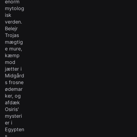
enorm
mytolog
isk
verden.
Belejr
Trojas
mægtig
e mure,
kæmp
mod
jætter i
Midgård
s frosne
ødemar
ker, og
afdæk
Osiris'
mysteri
er i
Egypten
s