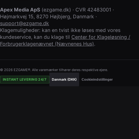
Apex Media ApS
(
ezgame.dk
) · CVR
42483001
·
Højmarkvej 15
,
8270 Højbjerg
,
Danmark
·
support@ezgame.dk
Klagemuligheder: kan en tvist ikke løses med vores
kundeservice, kan du klage til
Center for Klageløsning /
Forbrugerklagenævnet (Nævnenes Hus)
.
© 2026 EZGAME®. Alle varemærker tilhører deres respektive ejere.
INSTANT LEVERING 24/7
Danmark (DKK)
Cookieindstillinger