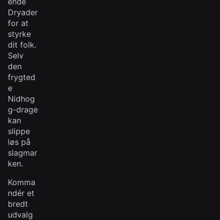
ende
Dryader
for at
styrke
dit folk.
Selv
den
frygted
e
Nidhog
g-drage
kan
slippe
løs på
slagmar
ken.
Komma
ndér et
bredt
udvalg