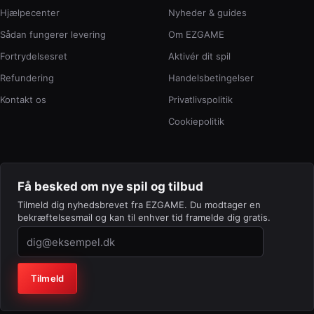
Hjælpecenter
Nyheder & guides
Sådan fungerer levering
Om EZGAME
Fortrydelsesret
Aktivér dit spil
Refundering
Handelsbetingelser
Kontakt os
Privatlivspolitik
Cookiepolitik
Få besked om nye spil og tilbud
Tilmeld dig nyhedsbrevet fra EZGAME. Du modtager en
bekræftelsesmail og kan til enhver tid framelde dig gratis.
Virksomhed (lad feltet stå tomt)
Tilmeld