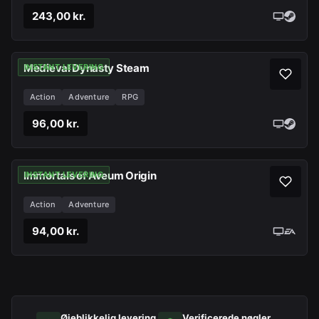
243,00 kr.
Medieval Dynasty Steam
INSTANT LEVERING
Action
Adventure
RPG
96,00 kr.
Immortals of Aveum Origin
INSTANT LEVERING
Action
Adventure
94,00 kr.
Øjeblikkelig levering
Verificerede nøgler