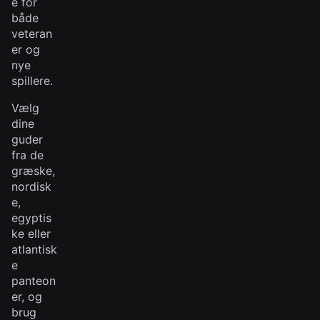
e for
både
veteran
er og
nye
spillere.
Vælg
dine
guder
fra de
græske,
nordisk
e,
egyptis
ke eller
atlantisk
e
panteon
er, og
brug