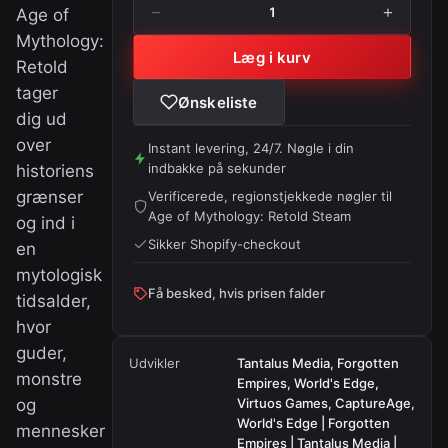
−
+
1
Age of
Mythology:
Læg i kurv
Retold
tager
Ønskeliste
dig ud
over
Instant levering, 24/7. Nøgle i din
indbakke på sekunder
historiens
grænser
Verificerede, regionstjekkede nøgler til
Age of Mythology: Retold Steam
og ind i
Sikker Shopify-checkout
en
mytologisk
Få besked, hvis prisen falder
tidsalder,
hvor
guder,
Udvikler
Tantalus Media, Forgotten
monstre
Empires, World's Edge,
og
Virtuos Games, CaptureAge,
World's Edge | Forgotten
mennesker
Empires | Tantalus Media |