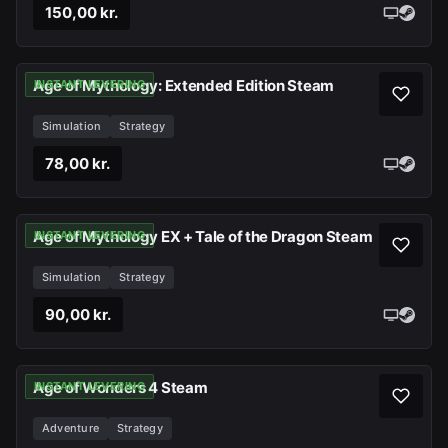
150,00 kr.
Age of Mythology: Extended Edition Steam
INSTANT LEVERING
Simulation
Strategy
78,00 kr.
Age of Mythology EX + Tale of the Dragon Steam
INSTANT LEVERING
Simulation
Strategy
90,00 kr.
Age of Wonders 4 Steam
INSTANT LEVERING
Adventure
Strategy