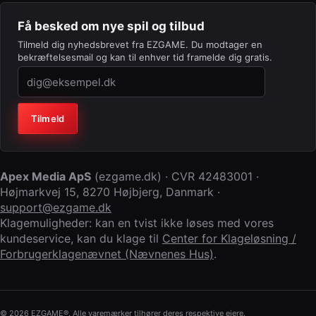
Få besked om nye spil og tilbud
Tilmeld dig nyhedsbrevet fra EZGAME. Du modtager en
bekræftelsesmail og kan til enhver tid framelde dig gratis.
Virksomhed (lad feltet stå tomt)
Tilmeld
Apex Media ApS
(
ezgame.dk
) · CVR
42483001
·
Højmarkvej 15
,
8270 Højbjerg
,
Danmark
·
support@ezgame.dk
Klagemuligheder: kan en tvist ikke løses med vores
kundeservice, kan du klage til
Center for Klageløsning /
Forbrugerklagenævnet (Nævnenes Hus)
.
© 2026 EZGAME®. Alle varemærker tilhører deres respektive ejere.