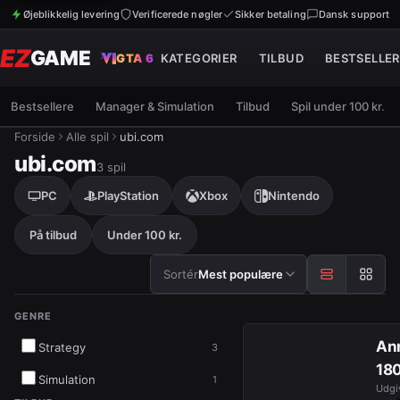
Øjeblikkelig levering
Verificerede nøgler
Sikker betaling
Dansk support
EZ
GAME
GTA 6
KATEGORIER
TILBUD
BESTSELLER
Bestsellere
Manager & Simulation
Tilbud
Spil under 100 kr.
Forside
Alle spil
ubi.com
ubi.com
3
spil
PC
PlayStation
Xbox
Nintendo
På tilbud
Under 100 kr.
Sortér efter
Sortér
Mest populære
GENRE
Resultater
An
Strategy
3
18
Simulation
1
Udgi