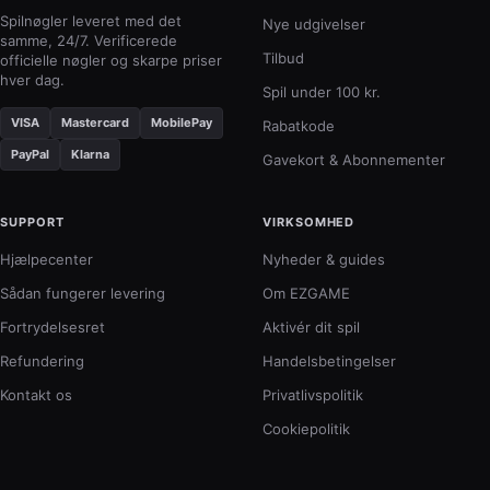
inte
Spilnøgler leveret med det
Nye udgivelser
samme, 24/7. Verificerede
tæt
Tilbud
officielle nøgler og skarpe priser
kam
hver dag.
høj
Spil under 100 kr.
døde
VISA
Mastercard
MobilePay
Rabatkode
takt
PayPal
Klarna
Gavekort & Abonnementer
SUPPORT
VIRKSOMHED
Hjælpecenter
Nyheder & guides
Sådan fungerer levering
Om EZGAME
Fortrydelsesret
Aktivér dit spil
Refundering
Handelsbetingelser
Kontakt os
Privatlivspolitik
Cookiepolitik