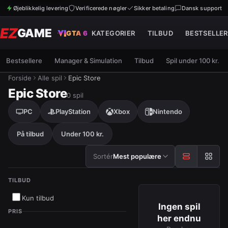
Øjeblikkelig levering
Verificerede nøgler
Sikker betaling
Dansk support
EZ
GAME
GTA 6
KATEGORIER
TILBUD
BESTSELLER
Bestsellere
Manager & Simulation
Tilbud
Spil under 100 kr.
Forside
Alle spil
Epic Store
Epic Store
0
spil
PC
PlayStation
Xbox
Nintendo
På tilbud
Under 100 kr.
Sortér efter
Sortér
Mest populære
TILBUD
Kun tilbud
Ingen spil
PRIS
her endnu