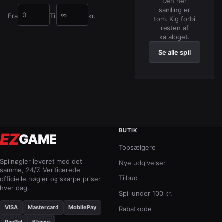
Den her
samling er
Fra
Til
kr.
tom. Kig forbi
Pris fra (kr.)
Pris til (kr.)
resten af
kataloget.
Se alle spil
BUTIK
EZ
GAME
Topsælgere
Spilnøgler leveret med det
Nye udgivelser
samme, 24/7. Verificerede
Tilbud
officielle nøgler og skarpe priser
hver dag.
Spil under 100 kr.
VISA
Mastercard
MobilePay
Rabatkode
PayPal
Klarna