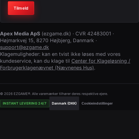
Virksomhed (lad feltet stå tomt)
Tilmeld
Apex Media ApS
(
ezgame.dk
) · CVR
42483001
·
Højmarkvej 15
,
8270 Højbjerg
,
Danmark
·
support@ezgame.dk
Klagemuligheder: kan en tvist ikke løses med vores
kundeservice, kan du klage til
Center for Klageløsning /
Forbrugerklagenævnet (Nævnenes Hus)
.
© 2026 EZGAME®. Alle varemærker tilhører deres respektive ejere.
INSTANT LEVERING 24/7
Danmark (DKK)
Cookieindstillinger