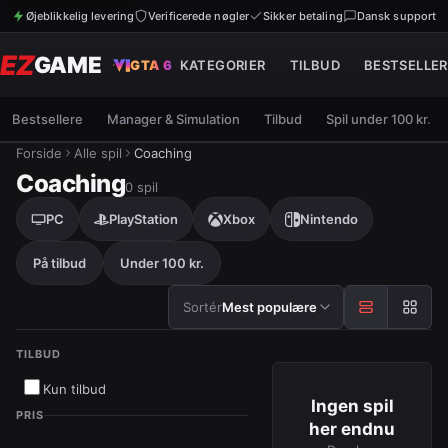
Øjeblikkelig levering
Verificerede nøgler
Sikker betaling
Dansk support
EZ
GAME
GTA 6
KATEGORIER
TILBUD
BESTSELLER
Bestsellere
Manager & Simulation
Tilbud
Spil under 100 kr.
Forside
Alle spil
Coaching
Coaching
0
spil
PC
PlayStation
Xbox
Nintendo
På tilbud
Under 100 kr.
Sortér efter
Sortér
Mest populære
TILBUD
Kun tilbud
Ingen spil
PRIS
her endnu