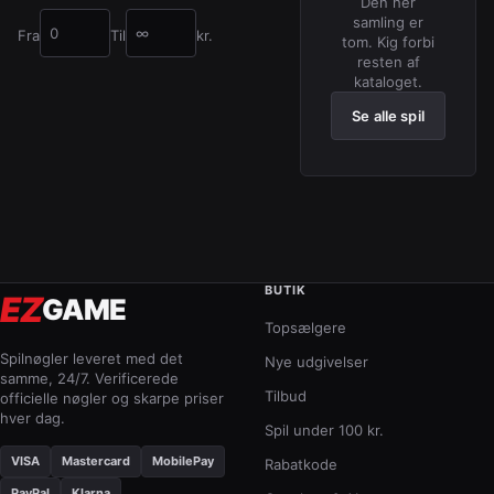
Den her
samling er
Fra
Til
kr.
tom. Kig forbi
Pris fra (kr.)
Pris til (kr.)
resten af
kataloget.
Se alle spil
BUTIK
EZ
GAME
Topsælgere
Spilnøgler leveret med det
Nye udgivelser
samme, 24/7. Verificerede
Tilbud
officielle nøgler og skarpe priser
hver dag.
Spil under 100 kr.
VISA
Mastercard
MobilePay
Rabatkode
PayPal
Klarna