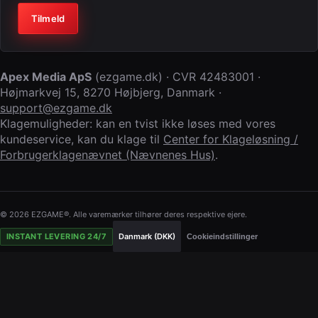
Virksomhed (lad feltet stå tomt)
Tilmeld
Apex Media ApS
(
ezgame.dk
) · CVR
42483001
·
Højmarkvej 15
,
8270 Højbjerg
,
Danmark
·
support@ezgame.dk
Klagemuligheder: kan en tvist ikke løses med vores
kundeservice, kan du klage til
Center for Klageløsning /
Forbrugerklagenævnet (Nævnenes Hus)
.
© 2026 EZGAME®. Alle varemærker tilhører deres respektive ejere.
INSTANT LEVERING 24/7
Danmark (DKK)
Cookieindstillinger