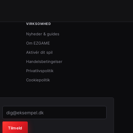
VIRKSOMHED
Nyheder & guides
Om EZGAME
Aktivér dit spil
Handelsbetingelser
Privatlivspolitik
Cookiepolitik
Virksomhed (lad feltet stå tomt)
Tilmeld