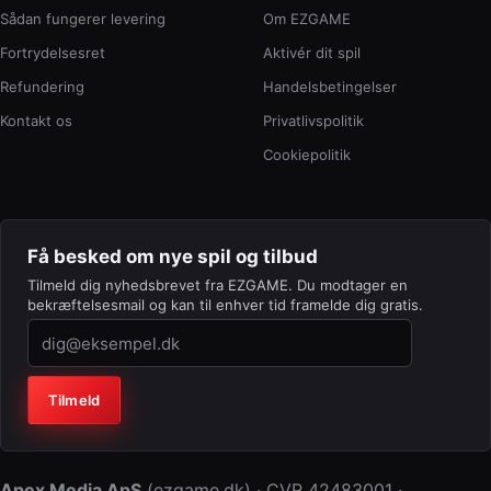
Sådan fungerer levering
Om EZGAME
Fortrydelsesret
Aktivér dit spil
Refundering
Handelsbetingelser
Kontakt os
Privatlivspolitik
Cookiepolitik
Få besked om nye spil og tilbud
Tilmeld dig nyhedsbrevet fra EZGAME. Du modtager en
bekræftelsesmail og kan til enhver tid framelde dig gratis.
Virksomhed (lad feltet stå tomt)
Tilmeld
Apex Media ApS
(
ezgame.dk
) · CVR
42483001
·