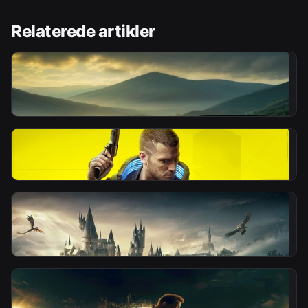
Relaterede artikler
NYHED
Hvor finder du billigste Euro Truck Simulator 2
nøgle?
Af
EZGAME Redaktionen
for 6 dage siden
NYHED
Hvor køber du billigst Cyberpunk 2077 nøgle i dag?
Af
EZGAME Redaktionen
for 13 dage siden
NYHED
Hvordan Scorer Du En Hogwarts Legacy Nøgle Til
Lavpris?
Af
EZGAME Redaktionen
for 19 dage siden
NYHED
Hvor køber du EA Sports FC nøgle billigst lige nu?
Af
EZGAME Redaktionen
for 25 dage siden