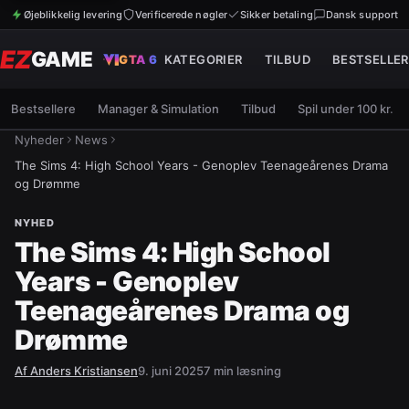
Øjeblikkelig levering
Verificerede nøgler
Sikker betaling
Dansk support
EZ
GAME
GTA 6
KATEGORIER
TILBUD
BESTSELLER
Bestsellere
Manager & Simulation
Tilbud
Spil under 100 kr.
Nyheder
News
The Sims 4: High School Years - Genoplev Teenageårenes Drama
og Drømme
NYHED
The Sims 4: High School
Years - Genoplev
Teenageårenes Drama og
Drømme
Af
Anders Kristiansen
9. juni 2025
7
min læsning