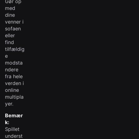
Gør op
med
dine
venner i
sofaen
eller
find
tilfældig
e
modsta
ndere
fra hele
verden i
online
multipla
yer.
Bemær
k:
Spillet
underst