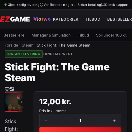
Øjeblikkelig levering
Verificerede nøgler
Sikker betaling
Dansk support
EZ
GAME
GTA 6
KATEGORIER
TILBUD
BESTSELLER
Bestsellere
Manager & Simulation
Tilbud
Spil under 100 kr.
Forside
Steam
Stick Fight: The Game Steam
INSTANT LEVERING
LANDFALL WEST
Stick Fight: The Game
Steam
12,00 kr.
Pris inkl. moms
−
+
1
Stick
Fight: