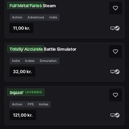
Full Metal Furies Steam
INSTANT LEVERING
Action
Adventure
Indie
11,00 kr.
Totally Accurate Battle Simulator
INSTANT LEVERING
Indie
Indies
Simulation
32,00 kr.
Squad
INSTANT LEVERING
Action
FPS
Indies
121,00 kr.