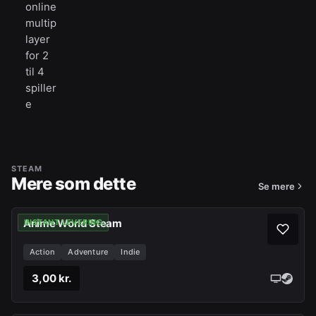
online
multip
layer
for 2
til 4
spiller
e
STEAM
Mere som dette
Se mere
Anime World Steam
INSTANT LEVERING
Action
Adventure
Indie
3,00 kr.