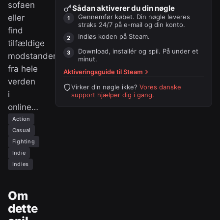
sofaen
Sådan aktiverer du din nøgle
eller
Gennemfør købet. Din nøgle leveres
straks 24/7 på e-mail og din konto.
find
Indløs koden på
Steam
.
tilfældige
Download, installér og spil. På under et
modstandere
minut.
fra hele
Aktiveringsguide til
Steam
verden
Virker din nøgle ikke?
Vores danske
i
support hjælper dig i gang.
online…
Action
Casual
Fighting
Indie
Indies
Om
dette