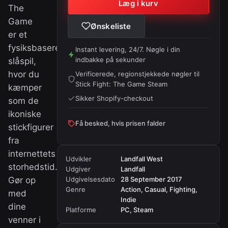
Læg i kurv
The
Game
Ønskeliste
er et
fysiksbaseret
Instant levering, 24/7. Nøgle i din
indbakke på sekunder
slåspil,
hvor du
Verificerede, regionstjekkede nøgler til
Stick Fight: The Game Steam
kæmper
Sikker Shopify-checkout
som de
ikoniske
Få besked, hvis prisen falder
stickfigurer
fra
internettets
Udvikler
Landfall West
storhedstid.
Udgiver
Landfall
Gør op
Udgivelsesdato
28 September 2017
Genre
Action, Casual, Fighting,
med
Indie
dine
Platforme
PC, Steam
venner i