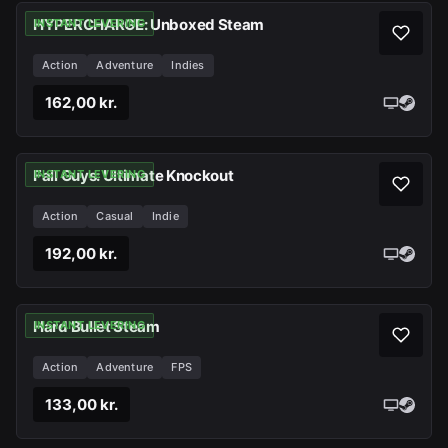
HYPERCHARGE: Unboxed Steam
INSTANT LEVERING
Action
Adventure
Indies
162,00 kr.
Fall Guys: Ultimate Knockout
INSTANT LEVERING
Action
Casual
Indie
192,00 kr.
Hard Bullet Steam
INSTANT LEVERING
Action
Adventure
FPS
133,00 kr.