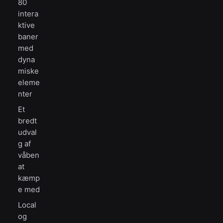
80
intera
ktive
baner
med
dyna
miske
eleme
nter
Et
bredt
udval
g af
våben
at
kæmp
e med
Local
og