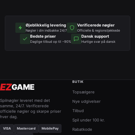
Øjeblikkelig levering
Verificerede nøgler
Nøgler i din indbakke 24/7
Officielle & regionstjekkede
Bedste priser
Dansk support
Daglige tilbud op til −90%
Hurtige svar på dansk
BUTIK
EZ
GAME
Topsælgere
Spilnøgler leveret med det
Nye udgivelser
samme, 24/7. Verificerede
Tilbud
officielle nøgler og skarpe priser
hver dag.
Spil under 100 kr.
VISA
Mastercard
MobilePay
Rabatkode