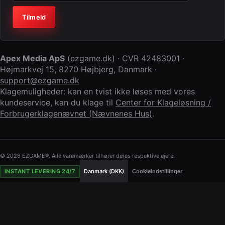
Virksomhed (lad feltet stå tomt)
Tilmeld
Apex Media ApS
(
ezgame.dk
) · CVR
42483001
·
Højmarkvej 15
,
8270 Højbjerg
,
Danmark
·
support@ezgame.dk
Klagemuligheder: kan en tvist ikke løses med vores
kundeservice, kan du klage til
Center for Klageløsning /
Forbrugerklagenævnet (Nævnenes Hus)
.
© 2026 EZGAME®. Alle varemærker tilhører deres respektive ejere.
INSTANT LEVERING 24/7
Danmark (DKK)
Cookieindstillinger