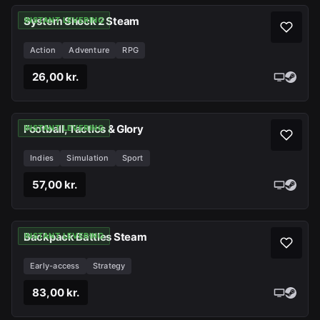
System Shock 2 Steam
INSTANT LEVERING
Action
Adventure
RPG
26,00 kr.
Football, Tactics & Glory
INSTANT LEVERING
Indies
Simulation
Sport
57,00 kr.
Backpack Battles Steam
INSTANT LEVERING
Early-access
Strategy
83,00 kr.