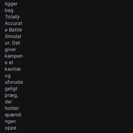
ligger
bag
Totally
Accurat
e Battle
Simulat
or
. Det
giver
kampen
e et
kaotisk
og
uforudsi
geligt
præg,
der
holder
spændi
ngen
oppe