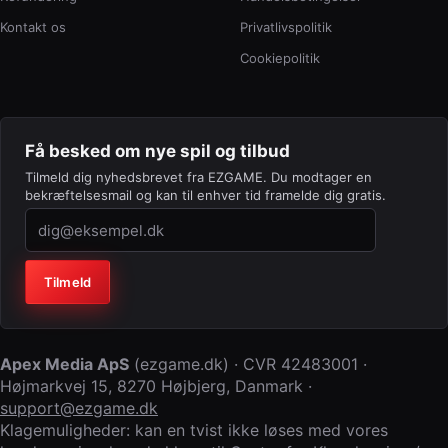
Kontakt os
Privatlivspolitik
Cookiepolitik
Få besked om nye spil og tilbud
Tilmeld dig nyhedsbrevet fra EZGAME. Du modtager en
bekræftelsesmail og kan til enhver tid framelde dig gratis.
Virksomhed (lad feltet stå tomt)
Tilmeld
Apex Media ApS
(
ezgame.dk
) · CVR
42483001
·
Højmarkvej 15
,
8270 Højbjerg
,
Danmark
·
support@ezgame.dk
Klagemuligheder: kan en tvist ikke løses med vores