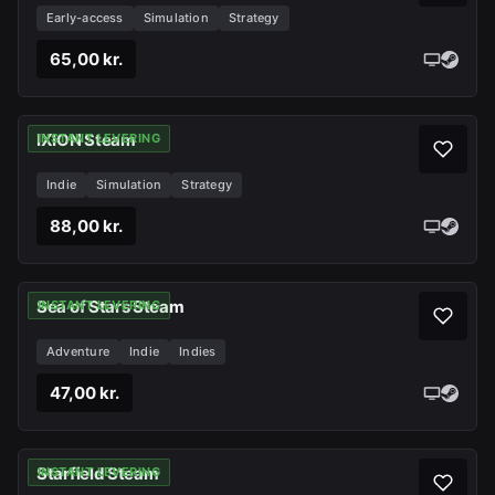
Early-access
Simulation
Strategy
65,00 kr.
IXION Steam
INSTANT LEVERING
Indie
Simulation
Strategy
88,00 kr.
Sea of Stars Steam
INSTANT LEVERING
Adventure
Indie
Indies
47,00 kr.
Starfield Steam
INSTANT LEVERING