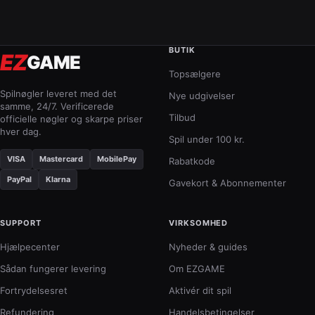
BUTIK
EZ
GAME
Topsælgere
Spilnøgler leveret med det
Nye udgivelser
samme, 24/7. Verificerede
Tilbud
officielle nøgler og skarpe priser
hver dag.
Spil under 100 kr.
VISA
Mastercard
MobilePay
Rabatkode
PayPal
Klarna
Gavekort & Abonnementer
SUPPORT
VIRKSOMHED
Hjælpecenter
Nyheder & guides
Sådan fungerer levering
Om EZGAME
Fortrydelsesret
Aktivér dit spil
Refundering
Handelsbetingelser