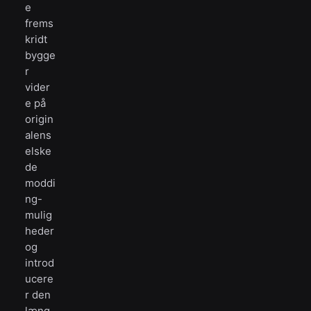
e
frems
kridt
bygge
r
vider
e på
origin
alens
elske
de
moddi
ng-
mulig
heder
og
introd
ucere
r den
læng