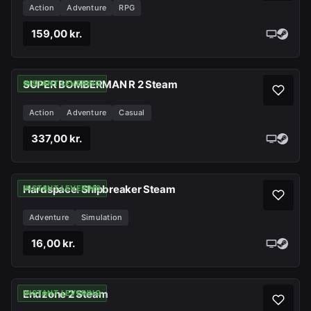
Action
Adventure
RPG
159,00 kr.
SUPER BOMBERMAN R 2 Steam
INSTANT LEVERING
Action
Adventure
Casual
337,00 kr.
Hardspace: Shipbreaker Steam
INSTANT LEVERING
Adventure
Simulation
16,00 kr.
Endzone 2 Steam
INSTANT LEVERING