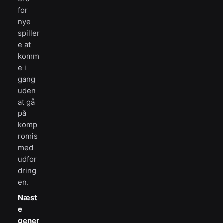
for
nye
spiller
e at
komm
e i
gang
uden
at gå
på
komp
romis
med
udfor
dring
en.
Næst
e
gener