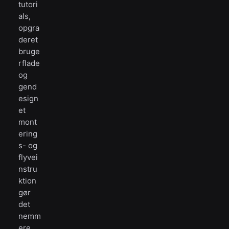
tutori
als,
opgra
deret
bruge
rflade
og
gend
esign
et
mont
ering
s- og
flyvei
nstru
ktion
gør
det
nemm
ere