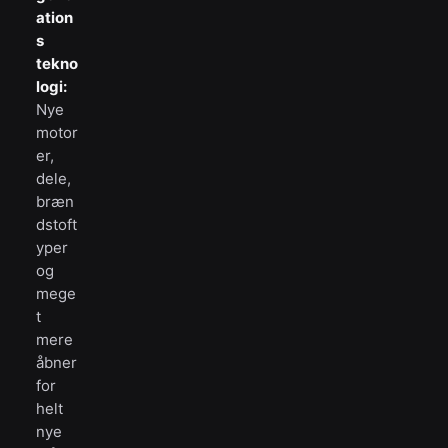
ation
s
tekno
logi:
Nye
motor
er,
dele,
bræn
dstoft
yper
og
mege
t
mere
åbner
for
helt
nye