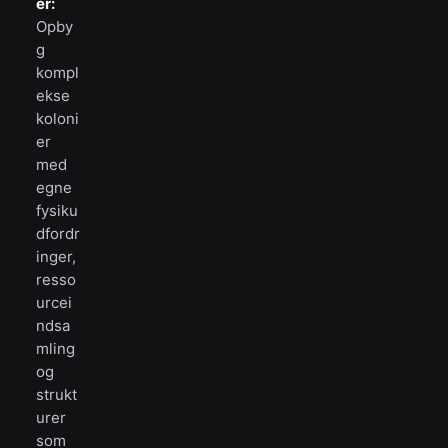
er:
Opby
g
kompl
ekse
koloni
er
med
egne
fysiku
dfordr
inger,
resso
urcei
ndsa
mling
og
strukt
urer
som