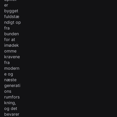
er
bygget
fuldstæ
ndigt op
fra
bunden
for at
imødek
omme
kravene
fra
modern
e og
næste
generati
ons
rumfors
kning,
og det
bevarer