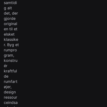
samtidi
g alt
det, der
gjorde
original
en til et
elsket
klassike
r. Byg et
rumpro
gram,
konstru
ér
kraftful
de
rumfart
øjer,
design
ressour
ceindsa