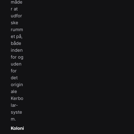
måde
r at
udfor
ske
rumm
et på,
både
inden
for og
uden
for
det
origin
ale
Kerbo
lar-
syste
m.
Koloni