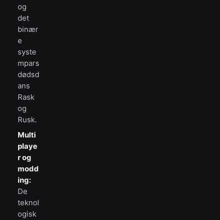
og
det
binær
e
syste
mpars
dødsd
ans
Rask
og
Rusk.
Multi
playe
r og
modd
ing:
De
teknol
ogisk