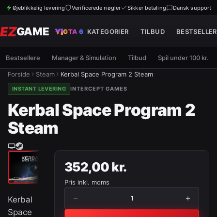
Øjeblikkelig levering
Verificerede nøgler
Sikker betaling
Dansk support
EZ
GAME
GTA 6
KATEGORIER
TILBUD
BESTSELLER
Bestsellere
Manager & Simulation
Tilbud
Spil under 100 kr.
Forside
Steam
Kerbal Space Program 2 Steam
INSTANT LEVERING
INTERCEPT GAMES
Kerbal Space Program 2
Steam
352,00 kr.
Pris inkl. moms
−
+
1
Kerbal
Space