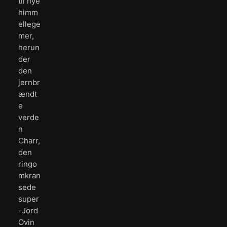
til nye
himm
ellege
mer,
herun
der
den
jernbr
ændt
e
verde
n
Charr,
den
ringo
mkran
sede
super
-Jord
Ovin