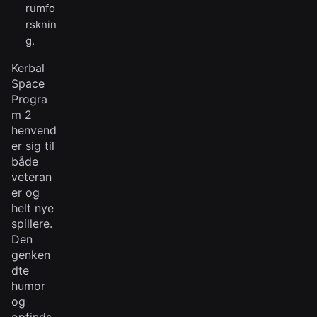
rumfo
rsknin
g.
Kerbal
Space
Progra
m 2
henvend
er sig til
både
veteran
er og
helt nye
spillere.
Den
genken
dte
humor
og