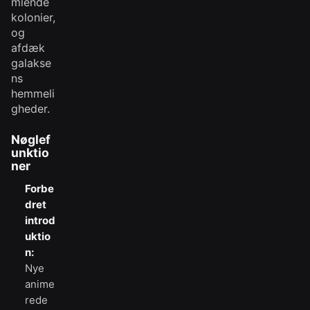
mlende
kolonier,
og
afdæk
galakse
ns
hemmeli
gheder.
Nøglef
unktio
ner
Forbe
dret
introd
uktio
n:
Nye
anime
rede