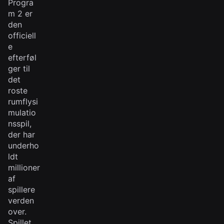
Progra
m 2 er
den
officiell
e
efterføl
ger til
det
roste
rumflysi
mulatio
nsspil,
der har
underho
ldt
millioner
af
spillere
verden
over.
Spillet