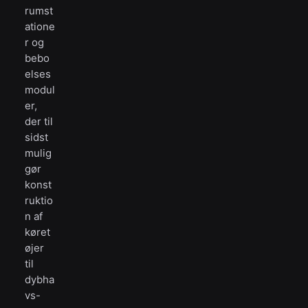
rumst
atione
r og
bebo
elses
modul
er,
der til
sidst
mulig
gør
konst
ruktio
n af
køret
øjer
til
dybha
vs-