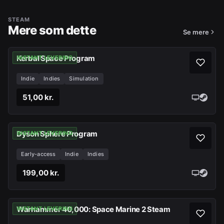
STEAM
Mere som dette
Se mere
Kerbal Space Program
INSTANT LEVERING
Indie
Indies
Simulation
51,00 kr.
Dyson Sphere Program
INSTANT LEVERING
Early-access
Indie
Indies
199,00 kr.
Warhammer 40,000: Space Marine 2 Steam
INSTANT LEVERING