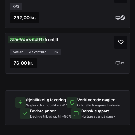
RPG
292,00 kr.
Star Wars Battlefront II
INSTANT LEVERING
Action
Adventure
FPS
76,00 kr.
Øjeblikkelig levering
Verificerede nøgler
Nøgler i din indbakke 24/7
Officielle & regionstjekkede
Bedste priser
Dansk support
Daglige tilbud op til −90%
Hurtige svar på dansk