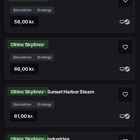
Simulation
Strategy
56,00 kr.
Cities: Skylines
INSTANT LEVERING
Simulation
Strategy
66,00 kr.
Cities: Skylines - Sunset Harbor Steam
INSTANT LEVERING
Simulation
Strategy
61,00 kr.
Cities: Skylines - Industries
INSTANT LEVERING