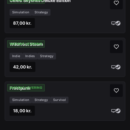
Cities: Skylines Deluxe Edition
INSTANT LEVERING
Simulation
Strategy
87,00 kr.
Wildfrost Steam
INSTANT LEVERING
Indie
Indies
Strategy
42,00 kr.
Frostpunk
INSTANT LEVERING
Simulation
Strategy
Survival
18,00 kr.