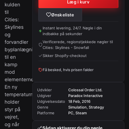
Læg i kurv
kulden
til
Ønskeliste
Cities:
Skylines
Instant levering, 24/7. Nøgle i din
indbakke på sekunder
og
forvandler
Verificerede, regionstjekkede nøgler til
Cities: Skylines - Snowfall
byplanlægning
Sikker Shopify-checkout
til en
kamp
Få besked, hvis prisen falder
mod
elementerne.
En ny
Udvikler
Colossal Order Ltd.
temperaturmåler
Udgiver
Paradox Interactive
holder
Udgivelsesdato
18 Feb, 2016
Genre
Simulation, Strategy
styr på
Platforme
PC, Steam
vejret,
og når
Sådan aktiverer du din nøgle