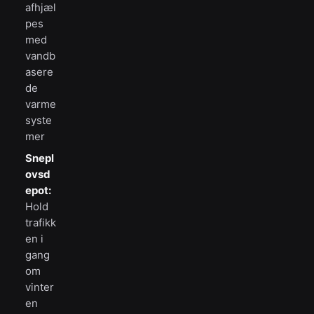
afhjæl
pes
med
vandb
asere
de
varme
syste
mer
Snepl
ovsd
epot:
Hold
trafikk
en i
gang
om
vinter
en