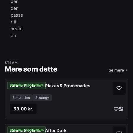
der
der
passe
r til
årstid
en
STEAM
Mere som dette
Se mere
Cities: Skylines - Plazas & Promenades
INSTANT LEVERING
Simulation
Strategy
53,00 kr.
Cities: Skylines - After Dark
INSTANT LEVERING