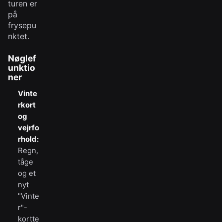
turen er
på
frysepu
nktet.
Nøglef
unktio
ner
Vinte
rkort
og
vejrfo
rhold:
Regn,
tåge
og et
nyt
"Vinte
r"-
kortte