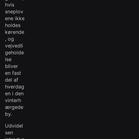
hvis
sneplov
ene ikke
holdes
kørende
, og
vejvedli
geholde
lse
bliver
en fast
del af
hverdag
en i den
vinterh
ærgede
by.
Udvidel
sen