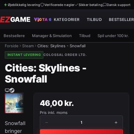
Øjeblikkelig levering
Verificerede nøgler
Sikker betaling
Dansk support
EZ
GAME
GTA 6
KATEGORIER
TILBUD
BESTSELLER
Bestsellere
Manager & Simulation
Tilbud
Spil under 100 kr.
Forside
Steam
Cities: Skylines - Snowfall
INSTANT LEVERING
COLOSSAL ORDER LTD.
Cities: Skylines -
Snowfall
46,00 kr.
Pris inkl. moms
−
+
1
Snowfall
bringer