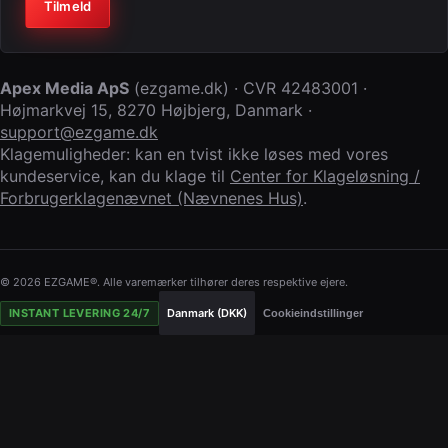
Virksomhed (lad feltet stå tomt)
Tilmeld
Apex Media ApS
(
ezgame.dk
) · CVR
42483001
·
Højmarkvej 15
,
8270 Højbjerg
,
Danmark
·
support@ezgame.dk
Klagemuligheder: kan en tvist ikke løses med vores
kundeservice, kan du klage til
Center for Klageløsning /
Forbrugerklagenævnet (Nævnenes Hus)
.
© 2026 EZGAME®. Alle varemærker tilhører deres respektive ejere.
INSTANT LEVERING 24/7
Danmark (DKK)
Cookieindstillinger