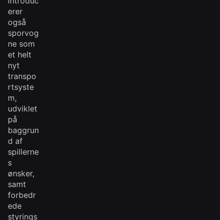
introduc
erer
også
sporvog
ne som
et helt
nyt
transpo
rtsyste
m,
udviklet
på
baggrun
d af
spillerne
s
ønsker,
samt
forbedr
ede
styrings