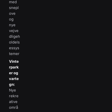
med
snepl
ove
og
nye
vejve
dligeh
oldels
essys
temer
Vinte
rpark
er og
varte
gn:
Nye
rekre
ative
områ