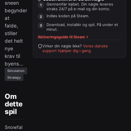
sneen
Gennemfør købet. Din nøgle leveres
straks 24/7 på e-mail og din konto.
begynder
Indløs koden på
Steam
.
at
Download, installér og spil. På under et
falde,
minut.
stiller
Aktiveringsguide til
Steam
det helt
Virker din nøgle ikke?
Vores danske
nye
support hjælper dig i gang.
krav til
byens…
Simulation
Strategy
Om
dette
spil
Snowfal