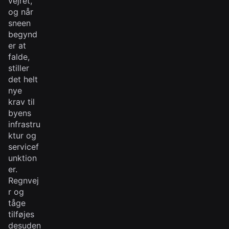
vejret,
og når
sneen
begynd
er at
falde,
stiller
det helt
nye
krav til
byens
infrastru
ktur og
servicef
unktion
er.
Regnvej
r og
tåge
tilføjes
desuden