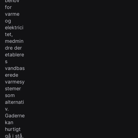
behov
for
varme
og
elektrici
tet,
medmin
dre der
etablere
s
vandbas
erede
varmesy
stemer
som
alternati
v.
Gaderne
kan
hurtigt
gå i stå,