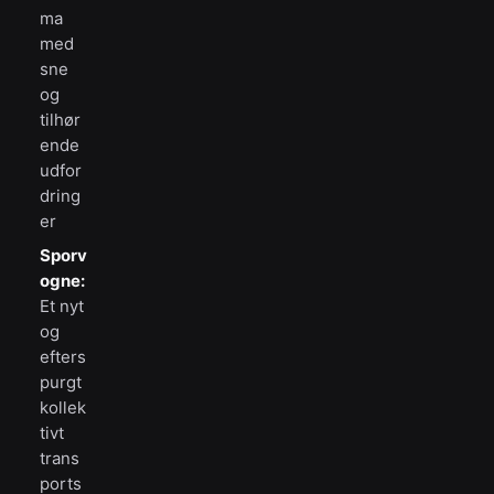
ma
med
sne
og
tilhør
ende
udfor
dring
er
Sporv
ogne:
Et nyt
og
efters
purgt
kollek
tivt
trans
ports