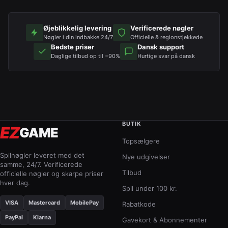
Øjeblikkelig levering
Verificerede nøgler
Nøgler i din indbakke 24/7
Officielle & regionstjekkede
Bedste priser
Dansk support
Daglige tilbud op til −90%
Hurtige svar på dansk
BUTIK
EZ
GAME
Topsælgere
Spilnøgler leveret med det
Nye udgivelser
samme, 24/7. Verificerede
Tilbud
officielle nøgler og skarpe priser
hver dag.
Spil under 100 kr.
VISA
Mastercard
MobilePay
Rabatkode
PayPal
Klarna
Gavekort & Abonnementer