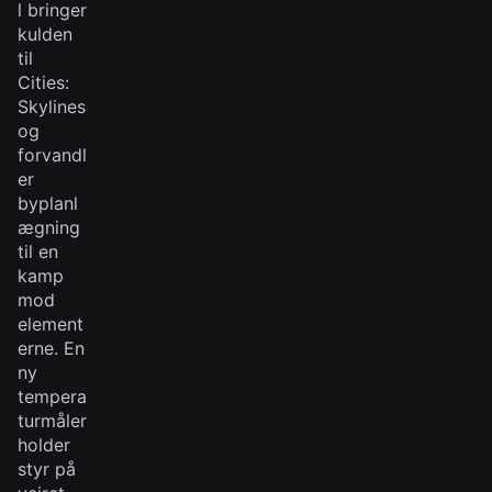
l bringer
kulden
til
Cities:
Skylines
og
forvandl
er
byplanl
ægning
til en
kamp
mod
element
erne. En
ny
tempera
turmåler
holder
styr på